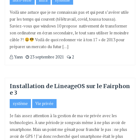
hors-série
infra
système
Voilà une astuce que je ne connaissais pas et qui peut s’avérer utile
par les temps qui courent (télétravail, covid, toussa toussa).
Saviez-vous que windows 10 propose nativement de transformer
son ordinateur en écran secondaire, le tout sans utiliser le moindre
câble ?!
Voilà de quoi redonner vie à ton 17 » de 2013 pour
préparer un mercato du futur […]
Yann
23 septembre 2021
2
Installation de LineageOS sur le Fairphon
e 3
système
Vie privée
Je fais assez attention à la gestion de ma vie privée avec les
technologies. À une période je songeais même à ne plus avoir de
smartphone. Mais un point me gênait pour franchir le pas : ne plus
avoir de GPS ! J’ai donc recherché quel smartphone était le plus