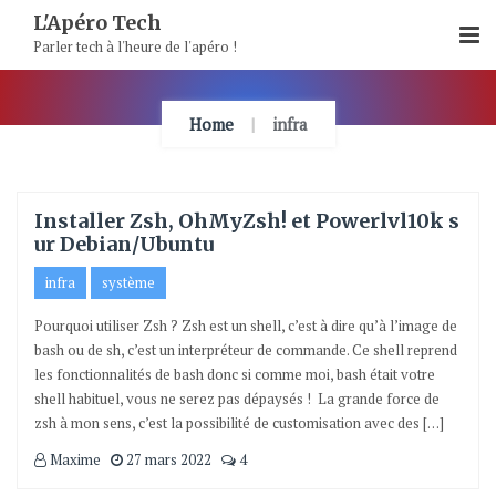
Skip
L'Apéro Tech
To
Parler tech à l'heure de l'apéro !
Content
Home
infra
Installer Zsh, OhMyZsh! et Powerlvl10k s
ur Debian/Ubuntu
infra
système
Pourquoi utiliser Zsh ? Zsh est un shell, c’est à dire qu’à l’image de
bash ou de sh, c’est un interpréteur de commande. Ce shell reprend
les fonctionnalités de bash donc si comme moi, bash était votre
shell habituel, vous ne serez pas dépaysés ! La grande force de
zsh à mon sens, c’est la possibilité de customisation avec des […]
Maxime
27 mars 2022
4