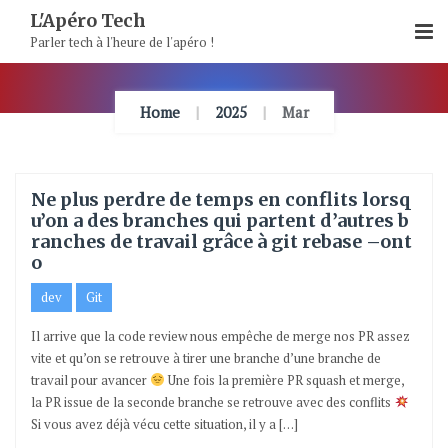
Skip
L'Apéro Tech
To
Parler tech à l'heure de l'apéro !
Content
Home
2025
Mar
Ne plus perdre de temps en conflits lorsq
u’on a des branches qui partent d’autres b
ranches de travail grâce à git rebase –ont
o
dev
Git
Il arrive que la code review nous empêche de merge nos PR assez
vite et qu’on se retrouve à tirer une branche d’une branche de
travail pour avancer
Une fois la première PR squash et merge,
la PR issue de la seconde branche se retrouve avec des conflits
Si vous avez déjà vécu cette situation, il y a […]