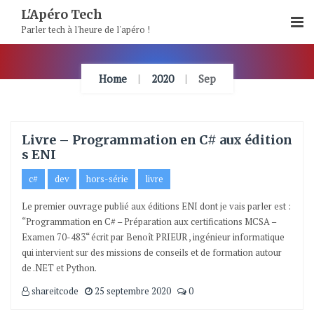
Skip
L'Apéro Tech
To
Parler tech à l'heure de l'apéro !
Content
Home
2020
Sep
Livre – Programmation en C# aux édition
s ENI
c#
dev
hors-série
livre
Le premier ouvrage publié aux éditions ENI dont je vais parler est :
“Programmation en C# – Préparation aux certifications MCSA –
Examen 70-483“ écrit par Benoît PRIEUR , ingénieur informatique
qui intervient sur des missions de conseils et de formation autour
de .NET et Python.
shareitcode
25 septembre 2020
0