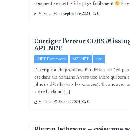
comment se mettre à la page facilement
Pro-t
Maxime
15 septembre 2024
0
Corriger l’erreur CORS Missin
API .NET
.NET Framework
ASP .NET
dev
Description du problème Par défaut, il n’est pas
est dans un domaine A vers une autre qui serait 
plus de détails dans les sources). Si vous avez 
votre backend […]
Maxime
28 août 2024
0
Plugin Jetbrains – créer une ac