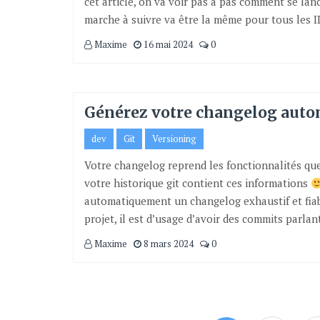
cet article, on va voir pas à pas comment se lanc
marche à suivre va être la même pour tous les I
Maxime
16 mai 2024
0
Générez votre changelog auto
dev
Git
Versioning
Votre changelog reprend les fonctionnalités que
votre historique git contient ces informations
automatiquement un changelog exhaustif et fiabl
projet, il est d’usage d’avoir des commits parla
Maxime
8 mars 2024
0
Pagination