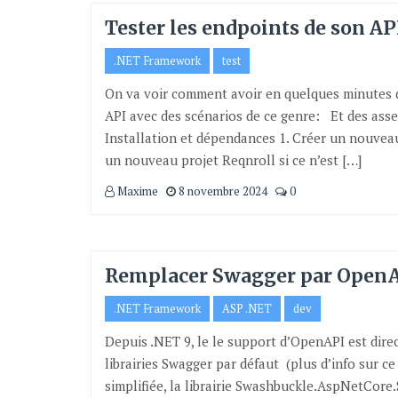
Tester les endpoints de son AP
.NET Framework
test
On va voir comment avoir en quelques minutes de
API avec des scénarios de ce genre: Et des asser
Installation et dépendances 1. Créer un nouveau
un nouveau projet Reqnroll si ce n’est […]
Maxime
8 novembre 2024
0
Remplacer Swagger par OpenA
.NET Framework
ASP .NET
dev
Depuis .NET 9, le le support d’OpenAPI est dire
librairies Swagger par défaut (plus d’info sur ce 
simplifiée, la librairie Swashbuckle.AspNetCore.