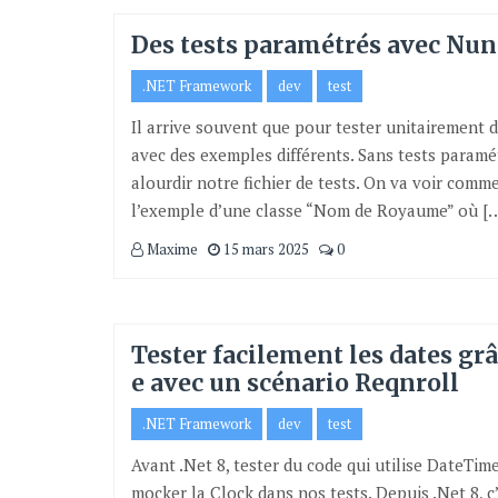
Des tests paramétrés avec Nun
.NET Framework
dev
test
Il arrive souvent que pour tester unitairement d
avec des exemples différents. Sans tests paramétr
alourdir notre fichier de tests. On va voir comm
l’exemple d’une classe “Nom de Royaume” où [
Maxime
15 mars 2025
0
Tester facilement les dates gr
e avec un scénario Reqnroll
.NET Framework
dev
test
Avant .Net 8, tester du code qui utilise DateTime.
mocker la Clock dans nos tests. Depuis .Net 8, c