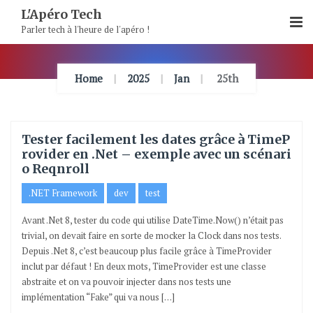
Skip
L'Apéro Tech
To
Parler tech à l'heure de l'apéro !
Content
Home
2025
Jan
25th
Tester facilement les dates grâce à TimeP
rovider en .Net – exemple avec un scénari
o Reqnroll
.NET Framework
dev
test
Avant .Net 8, tester du code qui utilise DateTime.Now() n’était pas
trivial, on devait faire en sorte de mocker la Clock dans nos tests.
Depuis .Net 8, c’est beaucoup plus facile grâce à TimeProvider
inclut par défaut ! En deux mots, TimeProvider est une classe
abstraite et on va pouvoir injecter dans nos tests une
implémentation “Fake” qui va nous […]