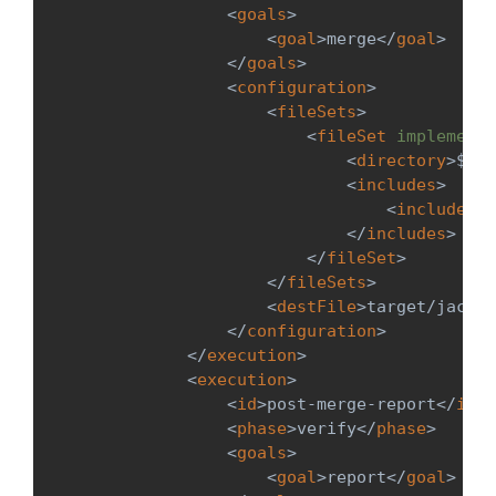
<
goals
>
<
goal
>
merge
</
goal
>
</
goals
>
<
configuration
>
<
fileSets
>
<
fileSet
implementa
<
directory
>
${pr
<
includes
>
<
include
>
**
</
includes
>
</
fileSet
>
</
fileSets
>
<
destFile
>
target/jacoco
</
configuration
>
</
execution
>
<
execution
>
<
id
>
post-merge-report
</
id
>
<
phase
>
verify
</
phase
>
<
goals
>
<
goal
>
report
</
goal
>