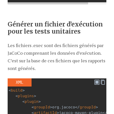
Générer un fichier d’exécution
pour les tests unitaires
Les fichiers .exec sont des fichiers générés par
JaCoCo comprenant les données d’exécution.
C’est sur la base de ces fichiers que les rapports
sont générés.
XML
<
build
>
<
plugins
>
<
plugin
>
<
groupId
>
org.jacoco
</
groupId
>
<
artifactId
>
jacoco-maven-plugin
</
art