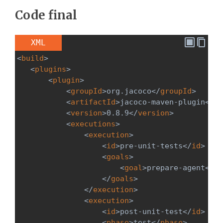
Code final
XML
<
build
>
<
plugins
>
<
plugin
>
<
groupId
>
org.jacoco
</
groupId
>
<
artifactId
>
jacoco-maven-plugin
</
ar
<
version
>
0.8.9
</
version
>
<
executions
>
<
execution
>
<
id
>
pre-unit-tests
</
id
>
<
goals
>
<
goal
>
prepare-agent
</
go
</
goals
>
</
execution
>
<
execution
>
<
id
>
post-unit-test
</
id
>
<
phase
>
test
</
phase
>