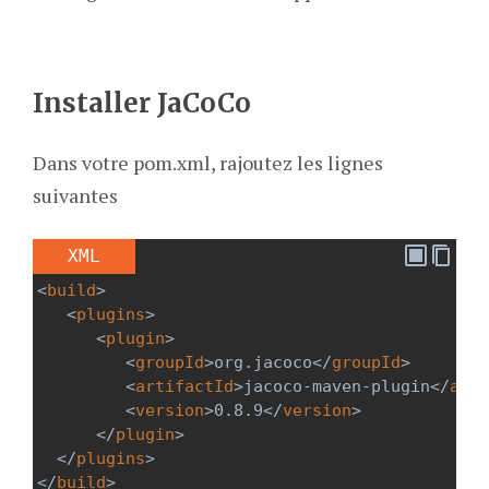
Installer JaCoCo
Dans votre pom.xml, rajoutez les lignes
suivantes
XML
<
build
>
<
plugins
>
<
plugin
>
<
groupId
>
org.jacoco
</
groupId
>
<
artifactId
>
jacoco-maven-plugin
</
arti
<
version
>
0.8.9
</
version
>
</
plugin
>
</
plugins
>
</
build
>