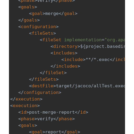
<
phase
>
verify
</
phase
>
<
goals
>
<
goal
>
merge
</
goal
>
</
goals
>
<
configuration
>
<
fileSets
>
<
fileSet
implementation
=
"org.apache
<
directory
>
${project.basedir}
</
<
includes
>
<
include
>
**/*.exec
</
include
</
includes
>
</
fileSet
>
</
fileSets
>
<
destFile
>
target/jacoco/allTest.exec
</
d
</
configuration
>
</
execution
>
<
execution
>
<
id
>
post-merge-report
</
id
>
<
phase
>
verify
</
phase
>
<
goals
>
<
goal
>
report
</
goal
>