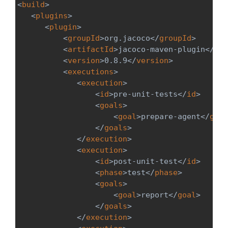
<
build
>
<
plugins
>
<
plugin
>
<
groupId
>
org.jacoco
</
groupId
>
<
artifactId
>
jacoco-maven-plugin
</
art
<
version
>
0.8.9
</
version
>
<
executions
>
<
execution
>
<
id
>
pre-unit-tests
</
id
>
<
goals
>
<
goal
>
prepare-agent
</
goal
</
goals
>
</
execution
>
<
execution
>
<
id
>
post-unit-test
</
id
>
<
phase
>
test
</
phase
>
<
goals
>
<
goal
>
report
</
goal
>
</
goals
>
</
execution
>