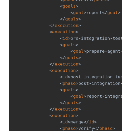
<
goals
>
<
goal
>
report
</
goal
>
</
goals
>
</
execution
>
<
execution
>
<
id
>
pre-integration-tests
</
<
goals
>
<
goal
>
prepare-agent-int
</
goals
>
</
execution
>
<
execution
>
<
id
>
post-integration-tests
<
<
phase
>
post-integration-tes
<
goals
>
<
goal
>
report-integratio
</
goals
>
</
execution
>
<
execution
>
<
id
>
merge
</
id
>
<
phase
>
verify
</
phase
>