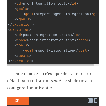
<
id
>
pre-integration-tests
</
id
>
<
goals
>
<
goal
>
prepare-agent-integration
</
goal
>
</
goals
>
</
execution
>
<
execution
>
<
id
>
post-integration-tests
</
id
>
<
phase
>
post-integration-test
</
phase
>
<
goals
>
<
goal
>
report-integration
</
goal
>
</
goals
>
</
execution
>
La seule nuance ici c’est que des valeurs par
défauts seront transmises. A ce stade on a la
configuration suivante:
XML