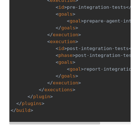
<
execution
>
<
id
>
pre-integration-tests
</
id
>
<
goals
>
<
goal
>
prepare-agent-integr
</
goals
>
</
execution
>
<
execution
>
<
id
>
post-integration-tests
</
id
<
phase
>
post-integration-test
</
<
goals
>
<
goal
>
report-integration
</
</
goals
>
</
execution
>
</
executions
>
</
plugin
>
</
plugins
>
</
build
>