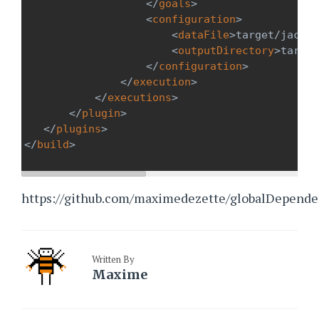
</
goals
>
<
configuration
>
<
dataFile
>
target/jacoco
<
outputDirectory
>
target
</
configuration
>
</
execution
>
</
executions
>
</
plugin
>
</
plugins
>
</
build
>
https://github.com/maximedezette/globalDepend
Written By
Maxime