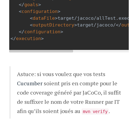
</
goals
>
<
configuration
>
<
dataFile
>
target/jacoco/allTest.exec
</
d
<
outputDirectory
>
target/jacoco/
</
output
</
configuration
>
</
execution
>
Astuce: si vous voulez que vos tests
Cucumber
soient pris en compte pour le
code coverage généré par JaCoCo, il suffit
de suffixer le nom de votre Runner par IT
afin qu’ils soient joués au
.
mvn verify