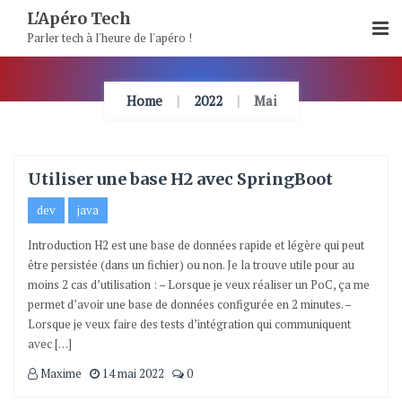
Skip
L'Apéro Tech
To
Parler tech à l'heure de l'apéro !
Content
Home
2022
Mai
Utiliser une base H2 avec SpringBoot
dev
java
Introduction H2 est une base de données rapide et légère qui peut
être persistée (dans un fichier) ou non. Je la trouve utile pour au
moins 2 cas d’utilisation : – Lorsque je veux réaliser un PoC, ça me
permet d’avoir une base de données configurée en 2 minutes. –
Lorsque je veux faire des tests d’intégration qui communiquent
avec […]
Maxime
14 mai 2022
0