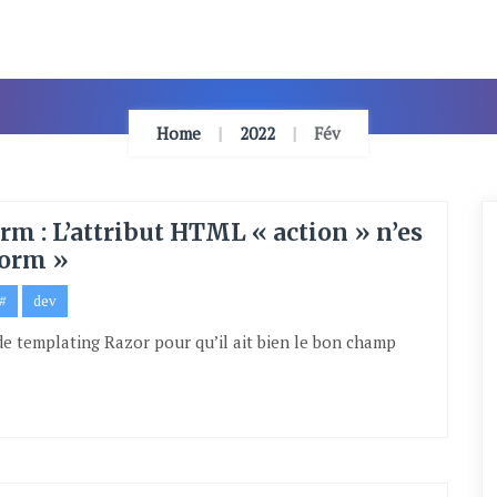
Home
2022
Fév
 : L’attribut HTML « action » n’es
form »
#
dev
e templating Razor pour qu’il ait bien le bon champ