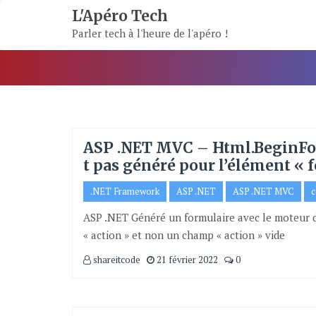
Skip
L'Apéro Tech
To
Parler tech à l'heure de l'apéro !
Content
ASP .NET MVC – Html.BeginForm
t pas généré pour l’élément « 
.NET Framework
ASP .NET
ASP .NET MVC
c
ASP .NET Généré un formulaire avec le moteur d
« action » et non un champ « action » vide
shareitcode
21 février 2022
0