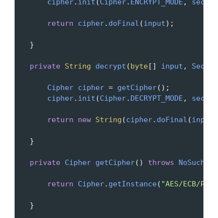
cipher
.
init
(
Cipher
.
ENCRYPT_MODE
, 
secret
return
cipher
.
doFinal
(
input
);
   }
private
String
decrypt
(
byte
[] 
input
, 
Secret
Cipher
cipher
=
getCipher
();
cipher
.
init
(
Cipher
.
DECRYPT_MODE
, 
secret
return
new
String
(
cipher
.
doFinal
(
input
)
   }
private
Cipher
getCipher
() 
throws
NoSuchPad
return
Cipher
.
getInstance
(
"AES/ECB/PKCS
   }