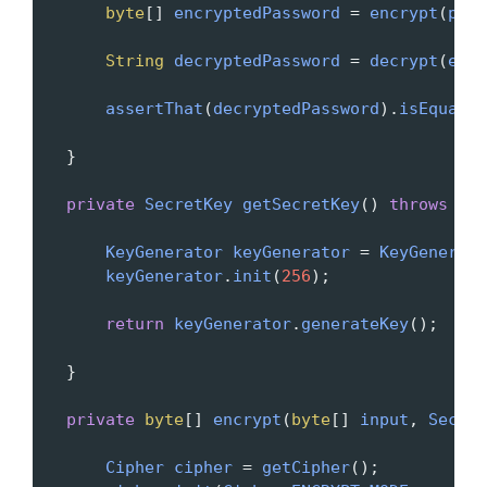
byte
[] 
encryptedPassword
=
encrypt
(
pass
String
decryptedPassword
=
decrypt
(
encr
assertThat
(
decryptedPassword
).
isEqualTo
   }
private
SecretKey
getSecretKey
() 
throws
NoS
KeyGenerator
keyGenerator
=
KeyGenerato
keyGenerator
.
init
(
256
);
return
keyGenerator
.
generateKey
();
   }
private
byte
[] 
encrypt
(
byte
[] 
input
, 
Secret
Cipher
cipher
=
getCipher
();