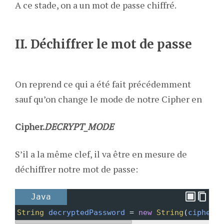
A ce stade, on a un mot de passe chiffré.
II. Déchiffrer le mot de passe
On reprend ce qui a été fait précédemment
sauf qu’on change le mode de notre Cipher en
Cipher.
DECRYPT_MODE
S’il a la même clef, il va être en mesure de
déchiffrer notre mot de passe:
Java
String
decryptedPassword
=
new
String
(
cipher
.
d