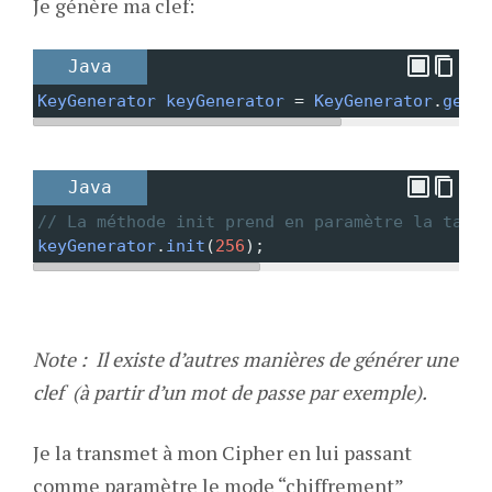
Je génère ma clef:
Java
KeyGenerator
keyGenerator
=
KeyGenerator
.
getIn
Java
// La méthode init prend en paramètre la taill
keyGenerator
.
init
(
256
);
Note : Il existe d’autres manières de générer une
clef (à partir d’un mot de passe par exemple).
Je la transmet à mon Cipher en lui passant
comme paramètre le mode “chiffrement”