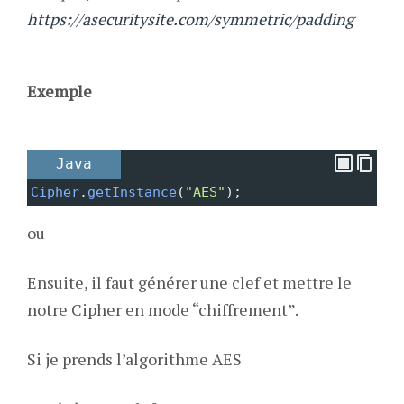
https://asecuritysite.com/symmetric/p
add
ing
Exemple
Java
Cipher
.
getInstance
(
"AES"
);
ou
Ensuite, il faut générer une clef et mettre le
notre Cipher en mode “chiffrement”.
Si je prends l’algorithme AES