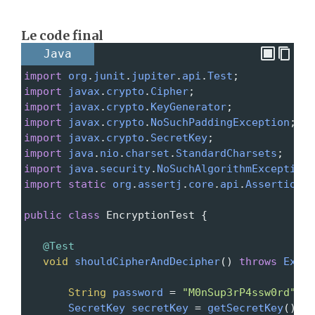
Le code final
Java
import
org
.
junit
.
jupiter
.
api
.
Test
;
import
javax
.
crypto
.
Cipher
;
import
javax
.
crypto
.
KeyGenerator
;
import
javax
.
crypto
.
NoSuchPaddingException
;
import
javax
.
crypto
.
SecretKey
;
import
java
.
nio
.
charset
.
StandardCharsets
;
import
java
.
security
.
NoSuchAlgorithmException
;
import
static
org
.
assertj
.
core
.
api
.
Assertions
.
public
class
EncryptionTest
 {
@Test
void
shouldCipherAndDecipher
() 
throws
Excep
String
password
=
"M0nSup3rP4ssw0rd"
;
SecretKey
secretKey
=
getSecretKey
();