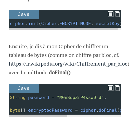
Java
cipher
.
init
(
Cipher
.
ENCRYPT_MODE
, 
secretKey
);
Ensuite, je dis à mon Cipher de chiffrer un
tableau de bytes (comme on chiffre par bloc, cf.
https://fr.wikipedia.org/wiki/Chiffrement_par_bloc
)
avec la méthode
doFinal()
Java
String
password
=
"M0nSup3rP4ssw0rd"
;
byte
[] 
encryptedPassword
=
cipher
.
doFinal
(
pass