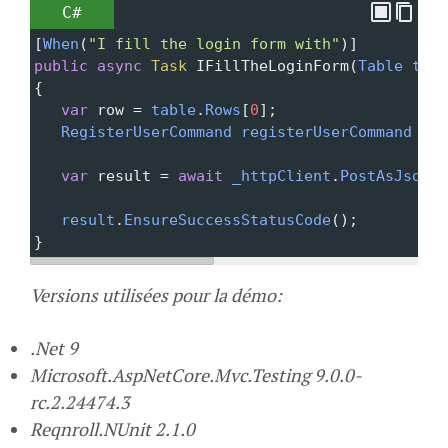
C#
[
When
(
"I fill the login form with"
)]
public
async
Task
IFillTheLoginForm
(
Table
tabl
{
var
row
=
table
.
Rows
[
0
];
RegisterUserCommand
registerUserCommand
=
n
var
result
=
await
_httpClient
.
PostAsJsonAs
result
.
EnsureSuccessStatusCode
();
}
Versions utilisées pour la démo:
.Net 9
Microsoft.AspNetCore.Mvc.Testing 9.0.0-
rc.2.24474.3
Reqnroll.NUnit 2.1.0