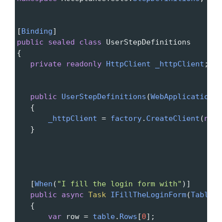
[
Binding
]
public
sealed
class
UserStepDefinitions
{
private
readonly
HttpClient
_httpClient
;
public
UserStepDefinitions
(
WebApplicationFa
   {
_httpClient
=
factory
.
CreateClient
(
new
   }
   [
When
(
"I fill the login form with"
)]
public
async
Task
IFillTheLoginForm
(
Table
t
   {
var
row
=
table
.
Rows
[
0
];