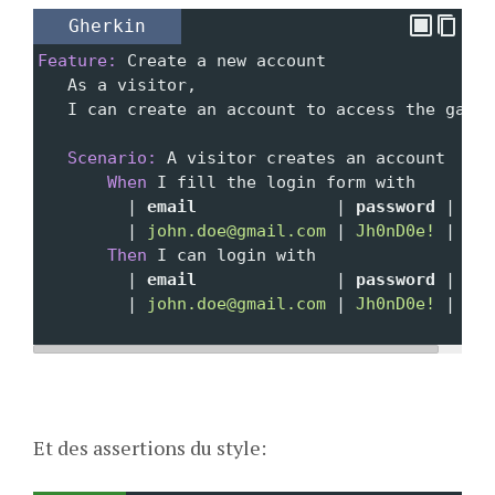
Gherkin
Feature:
 Create a new account
   As a visitor,
   I can create an account to access the game
   Scenario:
 A visitor creates an account
       When 
I fill the login form with
         |
 email              
| 
password 
|
         | 
john.doe@gmail.com 
| 
Jh0nD0e! 
|
       Then 
I can login with
         |
 email              
| 
password 
|
         | 
john.doe@gmail.com 
| 
Jh0nD0e! 
|
Et des assertions du style: