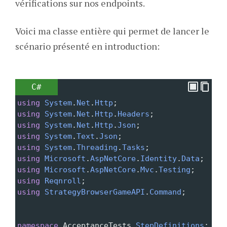
vérifications sur nos endpoints.
Voici ma classe entière qui permet de lancer le
scénario présenté en introduction:
C#
using
System
.
Net
.
Http
;
using
System
.
Net
.
Http
.
Headers
;
using
System
.
Net
.
Http
.
Json
;
using
System
.
Text
.
Json
;
using
System
.
Threading
.
Tasks
;
using
Microsoft
.
AspNetCore
.
Identity
.
Data
;
using
Microsoft
.
AspNetCore
.
Mvc
.
Testing
;
using
Reqnroll
;
using
StrategyBrowserGameAPI
.
Command
;
namespace
AcceptanceTests
.
StepDefinitions
;