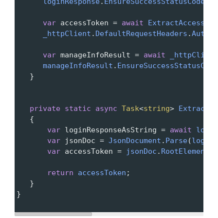
loginResponse
.
EnsureSuccessStatusCode
();
var
accessToken
=
await
ExtractAccessTok
_httpClient
.
DefaultRequestHeaders
.
Author
var
manageInfoResult
=
await
_httpClient
manageInfoResult
.
EnsureSuccessStatusCode
   }
private
static
async
Task
<
string
>
ExtractAc
   {
var
loginResponseAsString
=
await
login
var
jsonDoc
=
JsonDocument
.
Parse
(
loginR
var
accessToken
=
jsonDoc
.
RootElement
.
G
return
accessToken
;
   }
}