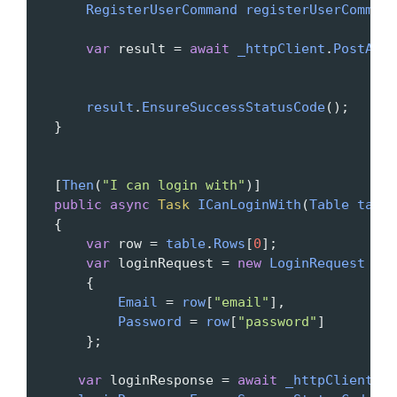
RegisterUserCommand
registerUserCommand
var
result
=
await
_httpClient
.
PostAsJs
result
.
EnsureSuccessStatusCode
();
   }
   [
Then
(
"I can login with"
)]
public
async
Task
ICanLoginWith
(
Table
table
   {
var
row
=
table
.
Rows
[
0
];
var
loginRequest
=
new
LoginRequest
       {
Email
=
row
[
"email"
],
Password
=
row
[
"password"
]
       };
var
loginResponse
=
await
_httpClient
.
Po