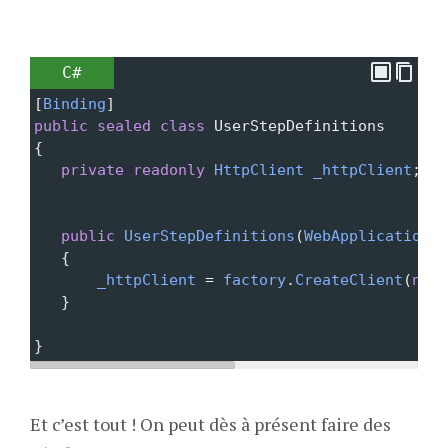
C#
[
Binding
]
public
sealed
class
UserStepDefinitions
{
private
readonly
HttpClient
_httpClient
;
public
UserStepDefinitions
(
WebApplicationFa
   {
_httpClient
=
factory
.
CreateClient
(
new
   }
}
Et c’est tout ! On peut dès à présent faire des