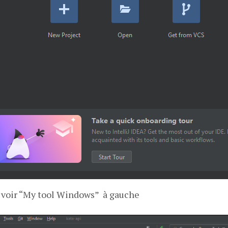
z voir “My tool Windows” à gauche