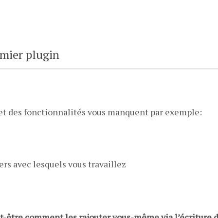
emier plugin
s et des fonctionnalités vous manquent par exemple:
ers avec lesquels vous travaillez
-être comment les rajouter vous-même via l’écriture d