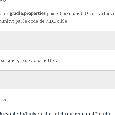
 dans
gradle.properties
pour choisir quel IDE on va lance
nity) par le code de l’IDE cible.
 se lance, je devrais mettre:
 ici:
docs/intellij/tools-gradle-intellij-plugin.html#intellij