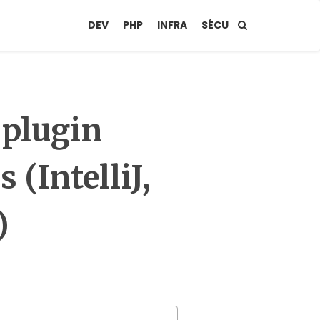
DEV
PHP
INFRA
SÉCU
 plugin
 (IntelliJ,
)