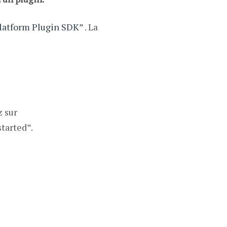
Platform Plugin SDK”
. La
z sur
started”.