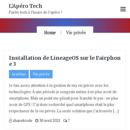
Skip
L'Apéro Tech
To
Parler tech à l'heure de l'apéro !
Content
Home
Vie privée
Installation de LineageOS sur le Fairphon
e 3
système
Vie privée
Je fais assez attention à la gestion de ma vie privée avec les
technologies. À une période je songeais même à ne plus avoir de
smartphone. Mais un point me gênait pour franchir le pas : ne plus
avoir de GPS ! J’ai donc recherché quel smartphone était le plus
respectueux de la vie privée. La seule solution que j’ai trouvée […]
shareitcode
30 avril 2021
7