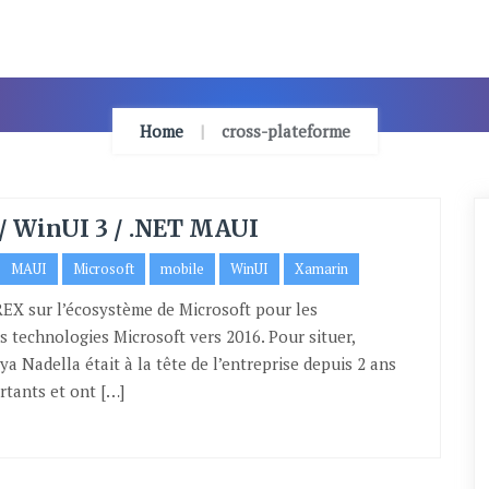
Home
cross-plateforme
 / WinUI 3 / .NET MAUI
MAUI
Microsoft
mobile
WinUI
Xamarin
i REX sur l’écosystème de Microsoft pour les
s technologies Microsoft vers 2016. Pour situer,
a Nadella était à la tête de l’entreprise depuis 2 ans
rtants et ont […]