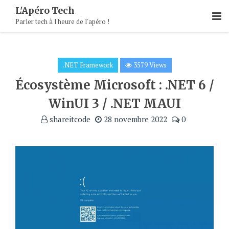
Skip
L'Apéro Tech
To
Parler tech à l'heure de l'apéro !
Content
.NET Framework
3579 Views
Écosystème Microsoft : .NET 6 /
WinUI 3 / .NET MAUI
shareitcode
28 novembre 2022
0