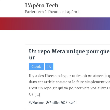
Skip
L'Apéro Tech
To
Parler tech à l'heure de l'apéro !
Content
Un repo Meta unique pour que C
ur
Claude
IA
Il y a des Usecases hyper utiles où on aimerait 
dans cet article comment le faire simplement vi
C’est un repo git qui va pointer vers vos autre
Ca […]
Maxime
7 juillet 2026
0