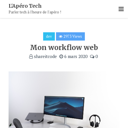
Skip
L'Apéro Tech
To
Parler tech à l'heure de l'apéro !
Content
dev
2973 Views
Mon workflow web
shareitcode
6 mars 2020
0