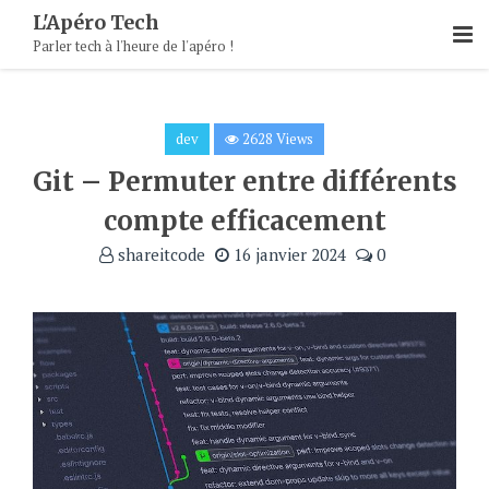
Skip
L'Apéro Tech
To
Parler tech à l'heure de l'apéro !
Content
dev
2628 Views
Git – Permuter entre différents
compte efficacement
shareitcode
16 janvier 2024
0