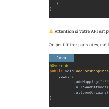
   }
}
Attention si votre API est p
On peut filtrer par routes, m
Java
@Override
public
void
addCorsMappings
registry
           .
addMapping
(
"/**
           .
allowedMethods
(
           .
allowedOrigins
(
}