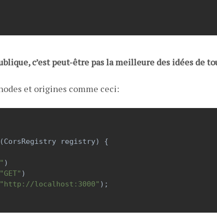
ublique, c’est peut-être pas la meilleure des idées de tou
éthodes et origines comme ceci:
(
CorsRegistry
registry
) {
"
)
"GET"
)
"http://localhost:3000"
);