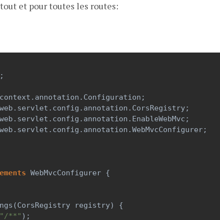
tout et pour toutes les routes:
;
context
.
annotation
.
Configuration
;
web
.
servlet
.
config
.
annotation
.
CorsRegistry
;
web
.
servlet
.
config
.
annotation
.
EnableWebMvc
;
web
.
servlet
.
config
.
annotation
.
WebMvcConfigurer
;
ements
WebMvcConfigurer
 {
ngs
(
CorsRegistry
registry
) {
"/**"
);