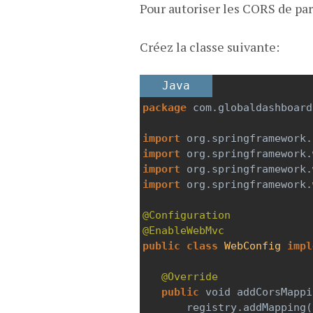
Pour autoriser les CORS de par
Créez la classe suivante:
Java
package
com
.
globaldashboard
import
org
.
springframework
.
import
org
.
springframework
.
import
org
.
springframework
.
import
org
.
springframework
.
@Configuration
@EnableWebMvc
public
class
WebConfig
impl
@Override
public
void
addCorsMappi
registry
.
addMapping
(