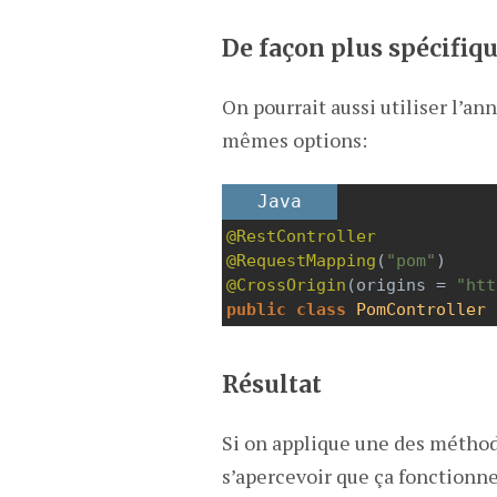
De façon plus spécifiq
On pourrait aussi utiliser l’an
mêmes options:
Java
@RestController
@RequestMapping
(
"pom"
)
@CrossOrigin
(
origins
=
"htt
public
class
PomController
 
Résultat
Si on applique une des méthod
s’apercevoir que ça fonctionne