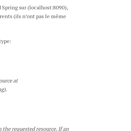
 Spring sur (localhost:8090),
érents (ils n’ont pas le même
 type:
ource at
g).
 the requested resource. If an