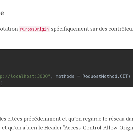
ue
notation
spécifiquement sur des contrôleu
@CrossOrigin
p://localhost:3000"
, 
methods
=
RequestMethod
.
GET
)
{
es citées précédemment et qu’on regarde le réseau dan
 et qu’on a bien le Header “Access-Control-Allow-Origin